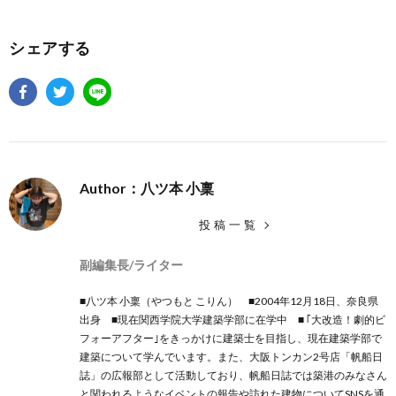
シェアする
Author：八ツ本 小稟
投稿一覧
副編集長/ライター
■八ツ本 小稟（やつもと こりん） ■2004年12月18日、奈良県
出身 ■現在関西学院大学建築学部に在学中 ■ ｢大改造！劇的ビ
フォーアフター｣をきっかけに建築士を目指し、現在建築学部で
建築について学んでいます。また、大阪トンカン2号店「帆船日
誌」の広報部として活動しており、帆船日誌では築港のみなさん
と関われるようなイベントの報告や訪れた建物についてSNSを通