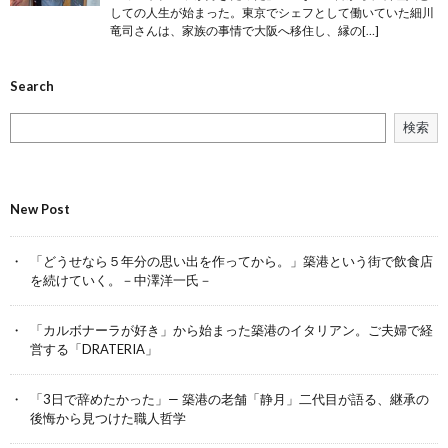
しての人生が始まった。東京でシェフとして働いていた細川
竜司さんは、家族の事情で大阪へ移住し、縁の[…]
Search
検索
New Post
「どうせなら５年分の思い出を作ってから。」築港という街で飲食店
を続けていく。－中澤洋一氏－
「カルボナーラが好き」から始まった築港のイタリアン。ご夫婦で経
営する「DRATERIA」
「3日で辞めたかった」— 築港の老舗「静月」二代目が語る、継承の
後悔から見つけた職人哲学