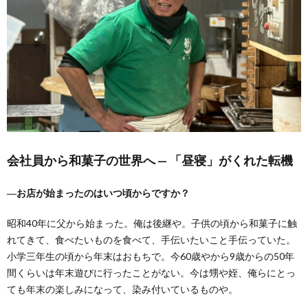
会社員から和菓子の世界へ — 「昼寝」がくれた転機
―お店が始まったのはいつ頃からですか？
昭和40年に父から始まった。俺は後継や。子供の頃から和菓子に触
れてきて、食べたいものを食べて、手伝いたいこと手伝っていた。
小学三年生の頃から年末はおもちで。今60歳やから9歳からの50年
間くらいは年末遊びに行ったことがない。今は甥や姪、俺らにとっ
ても年末の楽しみになって、染み付いているものや。