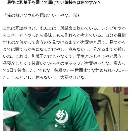
―最後に和菓子を通じて届けたい気持ちは何ですか？
「俺の熱いソウルを届けたい」やな。(笑)
これは冗談やけど、あんこは一所懸命に炊いている。シンプルやか
らこそ、どうやったら美味しもん作れるか考えている。自分が目指
すものが何かって言うのを見つけるまでが大変やと思う。見つかる
までは頭でっかちになるだけやし、魂もないし、分かるまでが難し
いね。これは、和菓子だけじゃなくて、学生とかもそうやと思う。
昼寝がしたくて後継いだからそのギャップが大変やったな。店入っ
て3日で後悔した。でもな、後継やから世間体でな辞められへんかっ
た。しんどいし、休みないし、大変やけどな。