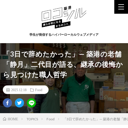
学生が発信するハイパーローカルウェブメディア
「3日で辞めたかった」— 築港の老舗
「静月」二代目が語る、継承の後悔か
ら見つけた職人哲学
2025.12.18
Food
TOPICS
Food
「3日で辞めたかった」— 築港の老舗「
HOME