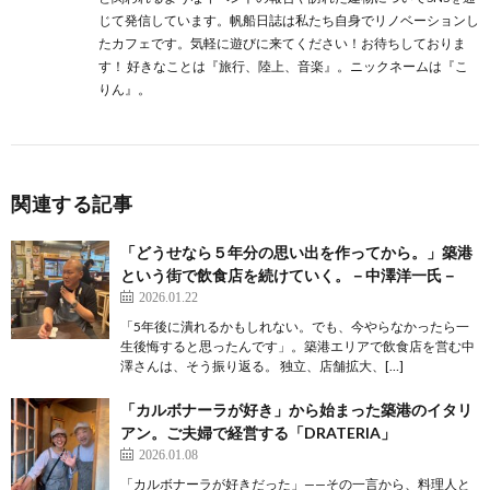
じて発信しています。帆船日誌は私たち自身でリノベーションし
たカフェです。気軽に遊びに来てください！お待ちしておりま
す！ 好きなことは『旅行、陸上、音楽』。ニックネームは『こ
りん』。
関連する記事
「どうせなら５年分の思い出を作ってから。」築港
という街で飲食店を続けていく。－中澤洋一氏－
2026.01.22
「5年後に潰れるかもしれない。でも、今やらなかったら一
生後悔すると思ったんです」。築港エリアで飲食店を営む中
澤さんは、そう振り返る。 独立、店舗拡大、[…]
「カルボナーラが好き」から始まった築港のイタリ
アン。ご夫婦で経営する「DRATERIA」
2026.01.08
「カルボナーラが好きだった」——その一言から、料理人と